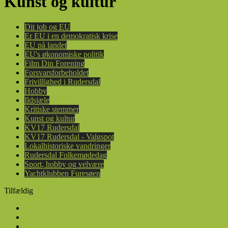
Kunst og kultur
Dit job og EU
Er EU i en demokratisk krise
EU på landet
EU's økonomiske politik
Film Din Forening
Forsvarsforbeholdet
Frivillighed i Rudersdal
Hobby
Ildsjæle
Kritiske stemmer
Kunst og kultur
KV17 Rudersdal
KV17 Rudersdal - Valgspot
Lokalhistoriske vandringer
Rudersdal Folkemødedag
Sport, hobby og velvære
Yachtklubben Furesøen
Tilfældig
Seneste
Fremhævede artikler
Mest populære