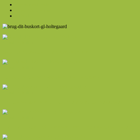
Ugens mest læste
Læsernes favoritter
Tilfældig
Kunst og kultur
BRUG DIT BUSKORT – VEDBÆKFUNDENE
Kunst og kultur
LOKALHISTORISKE VANDRINGER – VEDBÆK
Kunst og kultur
HISTORISK VANDRING I HOLTE ØVERØD OG SØLLERØD
Kunst og kultur
LIVET VED KONGEÅGRÆNSEN 1899 – 1920 I FREDERIKSHØJ