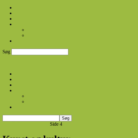
Forside
Lokalhistoriske vandringer
Streaming arkiv
Om os
Om Rudersdal TV
VISION
KONTAKT
Søg
Rudersdal TV
Forside
Lokalhistoriske vandringer
Streaming arkiv
Om os
Om Rudersdal TV
VISION
KONTAKT
Forside
Kunst og kultur
Side 4