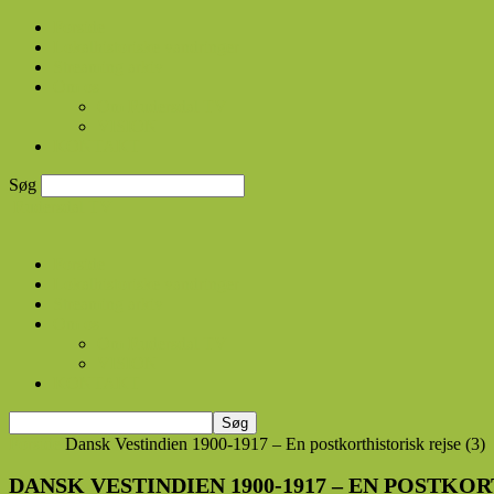
Forside
Lokalhistoriske vandringer
Streaming arkiv
Om os
Om Rudersdal TV
VISION
KONTAKT
Søg
Rudersdal TV
Forside
Lokalhistoriske vandringer
Streaming arkiv
Om os
Om Rudersdal TV
VISION
KONTAKT
Forside
Dansk Vestindien 1900-1917 – En postkorthistorisk rejse (3)
DANSK VESTINDIEN 1900-1917 – EN POSTKOR