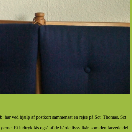
b, har ved hjælp af postkort sammensat en rejse på Sct. Thomas, Sct
øerne. Et indtryk fås også af de hårde livsvilkår, som den farvede del