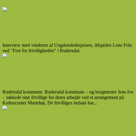
FEST FOR FRIVILLIGHEDEN – INTERVIEW
VINDEREN AF UNGDOMLEDERPRISEN
Frivillighed i Rudersdal
Interview med vinderen af Ungdomlederprisen, ildsjælen Lene Friis
ved "Fest for frivilligheden" i Rudersdal.
FEST FOR FRIVILLIGHEDEN – TAK FOR
JERES INDSATS!
Film Din Forening
Rudersdal kommune. Rudersdal kommune – og borgmester Jens Ive
- takkede sine frivillige for deres arbejde ved et arrangement på
Kulturcenter Mariehøj. De frivilliges indsats har...
FEST FOR FRIVILLIGHEDEN – INTERVIEW
BORGMESTER JENS IVE