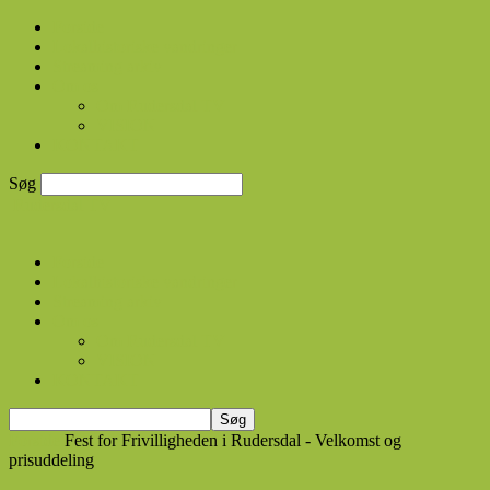
Forside
Lokalhistoriske vandringer
Streaming arkiv
Om os
Om Rudersdal TV
VISION
KONTAKT
Søg
Rudersdal TV
Forside
Lokalhistoriske vandringer
Streaming arkiv
Om os
Om Rudersdal TV
VISION
KONTAKT
Forside
Fest for Frivilligheden i Rudersdal - Velkomst og
prisuddeling