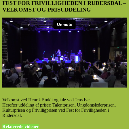
FEST FOR FRIVILLIGHEDEN I RUDERSDAL –
VELKOMST OG PRISUDDELING
Velkomst ved Henrik Smidt og tale ved Jens Ive.
Herefter uddeling af priser: Talentprisen, Ungdomslederprisen,
Kulturprisen og Frivilligprisen ved Fest for Frivilligheden i
Rudersdal.
Relaterede videoer