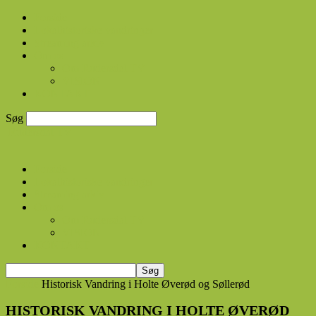
Forside
Lokalhistoriske vandringer
Streaming arkiv
Om os
Om Rudersdal TV
VISION
KONTAKT
Søg
Rudersdal TV
Forside
Lokalhistoriske vandringer
Streaming arkiv
Om os
Om Rudersdal TV
VISION
KONTAKT
Forside
Historisk Vandring i Holte Øverød og Søllerød
HISTORISK VANDRING I HOLTE ØVERØD