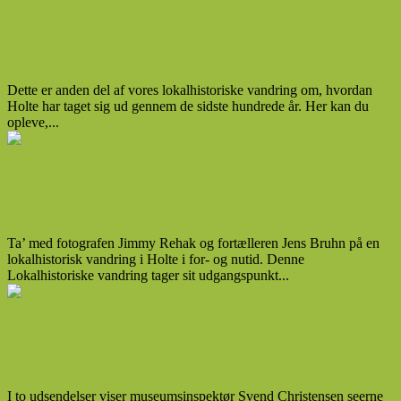
LOKALHISTORISKE VANDRINGER – HOLTE
(DEL 2)
Kunst og kultur
Dette er anden del af vores lokalhistoriske vandring om, hvordan
Holte har taget sig ud gennem de sidste hundrede år. Her kan du
opleve,...
LOKALHISTORISKE VANDRINGER – HOLTE
(DEL 1)
Kunst og kultur
Ta’ med fotografen Jimmy Rehak og fortælleren Jens Bruhn på en
lokalhistorisk vandring i Holte i for- og nutid. Denne
Lokalhistoriske vandring tager sit udgangspunkt...
KULTURBRISEN – MOTHSGÅRDEN (DEL 2) –
UDSTILLINGER GENNEM TIDERNE
Kunst og kultur
I to udsendelser viser museumsinspektør Svend Christensen seerne