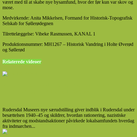
været med til at skabe nye bysamfund, hvor der før kun var skov og
mose.
Medvirkende: Anita Mikkelsen, Formand for Historisk-Topografisk
Selskab for Søllerødegnen
Tilrettelæggelse: Vibeke Rasmussen, KANAL 1
Produktionsnummer: MH1267 – Historisk Vandring i Holte Øverød
og Søllerød
Relaterede videoer
KULTURBRISEN – BESAT & BEFRIET –
RUDERSDAL I KRIGEN 1940-45
Kunst og kultur
Rudersdal Museers nye særudstilling giver indblik i Rudersdal under
besættelsen 1940–45 og skildrer, hvordan rationering, nazistiske
aktiviteter og modstandsaktioner påvirkede lokalsamfundets hverdag
fra indmarchen...