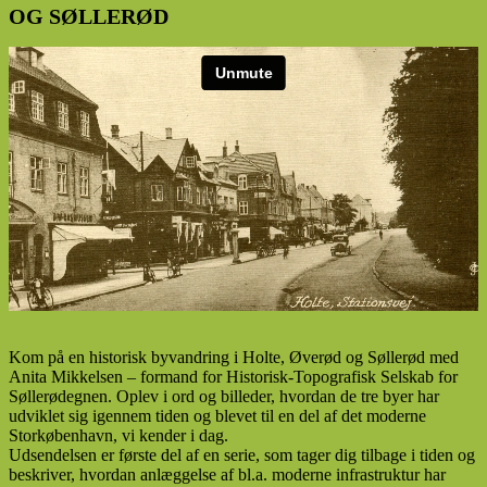
OG SØLLERØD
Kom på en historisk byvandring i Holte, Øverød og Søllerød med
Anita Mikkelsen – formand for Historisk-Topografisk Selskab for
Søllerødegnen. Oplev i ord og billeder, hvordan de tre byer har
udviklet sig igennem tiden og blevet til en del af det moderne
Storkøbenhavn, vi kender i dag.
Udsendelsen er første del af en serie, som tager dig tilbage i tiden og
beskriver, hvordan anlæggelse af bl.a. moderne infrastruktur har