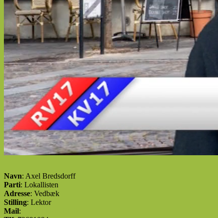
Navn
: Axel Bredsdorff
Parti
: Lokallisten
Adresse
: Vedbæk
Stilling
: Lektor
Mail
:
abx@rudersdal.dk