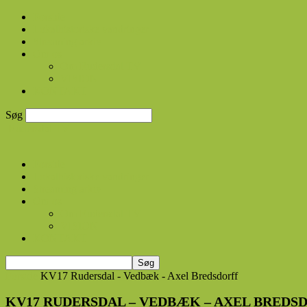
Forside
Lokalhistoriske vandringer
Streaming arkiv
Om os
Om Rudersdal TV
VISION
KONTAKT
Søg
Rudersdal TV
Forside
Lokalhistoriske vandringer
Streaming arkiv
Om os
Om Rudersdal TV
VISION
KONTAKT
Forside
KV17 Rudersdal - Vedbæk - Axel Bredsdorff
KV17 RUDERSDAL – VEDBÆK – AXEL BREDS