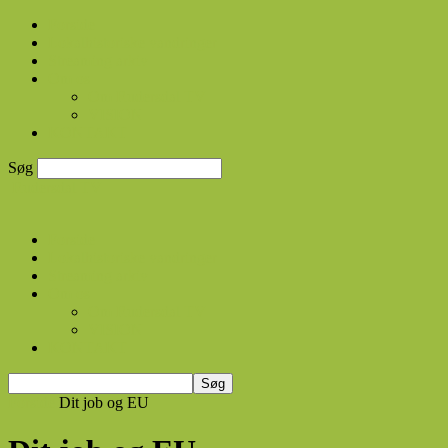
Forside
Lokalhistoriske vandringer
Streaming arkiv
Om os
Om Rudersdal TV
VISION
KONTAKT
Søg
Rudersdal TV
Forside
Lokalhistoriske vandringer
Streaming arkiv
Om os
Om Rudersdal TV
VISION
KONTAKT
Forside
Dit job og EU