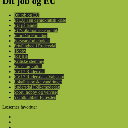
Dit job og EU
Dit job og EU
Er EU i en demokratisk krise
EU på landet
EU's økonomiske politik
Film Din Forening
Forsvarsforbeholdet
Frivillighed i Rudersdal
Hobby
Ildsjæle
Kritiske stemmer
Kunst og kultur
KV17 Rudersdal
KV17 Rudersdal - Valgspot
Lokalhistoriske vandringer
Rudersdal Folkemødedag
Sport, hobby og velvære
Yachtklubben Furesøen
Læsernes favoritter
Seneste
Fremhævede artikler
Mest populære