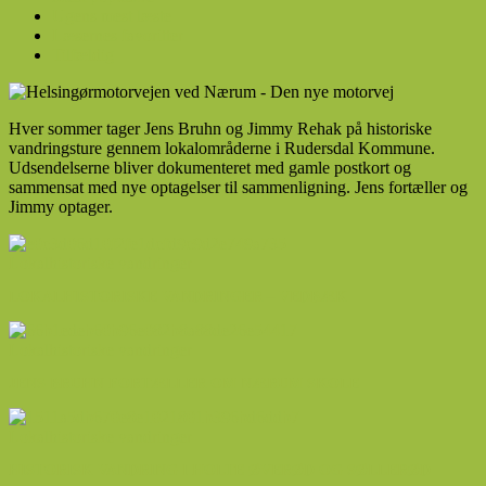
Ugens mest læste
Læsernes favoritter
Tilfældig
Hver sommer tager Jens Bruhn og Jimmy Rehak på historiske
vandringsture gennem lokalområderne i Rudersdal Kommune.
Udsendelserne bliver dokumenteret med gamle postkort og
sammensat med nye optagelser til sammenligning. Jens fortæller og
Jimmy optager.
Lokalhistoriske vandringer
LOKALHISTORISKE VANDRINGER – VEDBÆK
Lokalhistoriske vandringer
JENS BRUHN FORTÆLLER OM NÆRUM SKOLE
Lokalhistoriske vandringer
HISTORISK VANDRING I HOLTE ØVERØD OG SØLLERØD