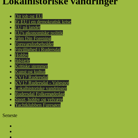
Lokalhistoriske vandringer
Dit job og EU
Er EU i en demokratisk krise
EU på landet
EU's økonomiske politik
Film Din Forening
Forsvarsforbeholdet
Frivillighed i Rudersdal
Hobby
Ildsjæle
Kritiske stemmer
Kunst og kultur
KV17 Rudersdal
KV17 Rudersdal - Valgspot
Lokalhistoriske vandringer
Rudersdal Folkemødedag
Sport, hobby og velvære
Yachtklubben Furesøen
Seneste
Seneste
Fremhævede artikler
Mest populære