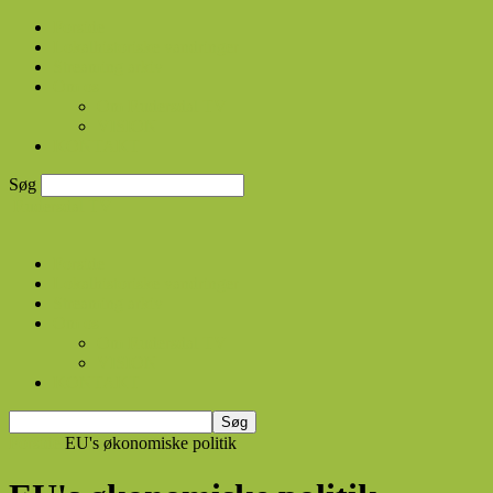
Forside
Lokalhistoriske vandringer
Streaming arkiv
Om os
Om Rudersdal TV
VISION
KONTAKT
Søg
Rudersdal TV
Forside
Lokalhistoriske vandringer
Streaming arkiv
Om os
Om Rudersdal TV
VISION
KONTAKT
Forside
EU's økonomiske politik