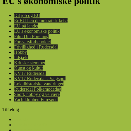
EU's økonomiske politik
Dit job og EU
Er EU i en demokratisk krise
EU på landet
EU's økonomiske politik
Film Din Forening
Forsvarsforbeholdet
Frivillighed i Rudersdal
Hobby
Ildsjæle
Kritiske stemmer
Kunst og kultur
KV17 Rudersdal
KV17 Rudersdal - Valgspot
Lokalhistoriske vandringer
Rudersdal Folkemødedag
Sport, hobby og velvære
Yachtklubben Furesøen
Tilfældig
Seneste
Fremhævede artikler
Mest populære